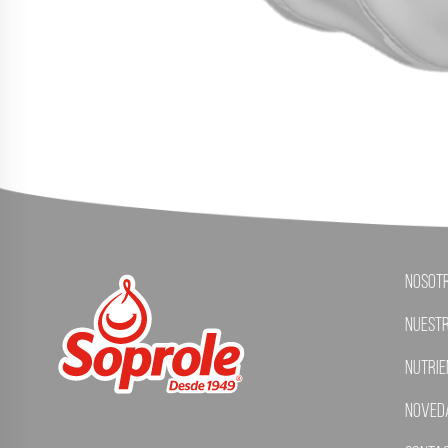
Nosot
Nuest
Nutrie
Noved