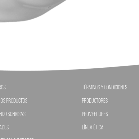
ros
Términos y condiciones
ros Productos
Productores
ndo Sonrisas
Proveedores
ades
Línea ética